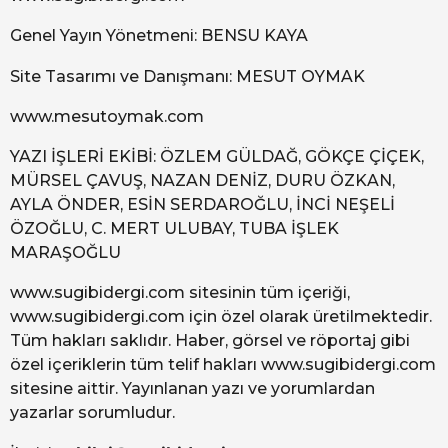
Genel Yayın Yönetmeni: BENSU KAYA
Site Tasarımı ve Danışmanı: MESUT OYMAK
www.mesutoymak.com
YAZI İŞLERİ EKİBİ: ÖZLEM GÜLDAĞ, GÖKÇE ÇİÇEK,
MÜRSEL ÇAVUŞ, NAZAN DENİZ, DURU ÖZKAN,
AYLA ÖNDER, ESİN SERDAROĞLU, İNCİ NEŞELİ
ÖZOĞLU, C. MERT ULUBAY, TUBA İŞLEK
MARAŞOĞLU
www.sugibidergi.com sitesinin tüm içeriği,
www.sugibidergi.com için özel olarak üretilmektedir.
Tüm hakları saklıdır. Haber, görsel ve röportaj gibi
özel içeriklerin tüm telif hakları www.sugibidergi.com
sitesine aittir. Yayınlanan yazı ve yorumlardan
yazarlar sorumludur.