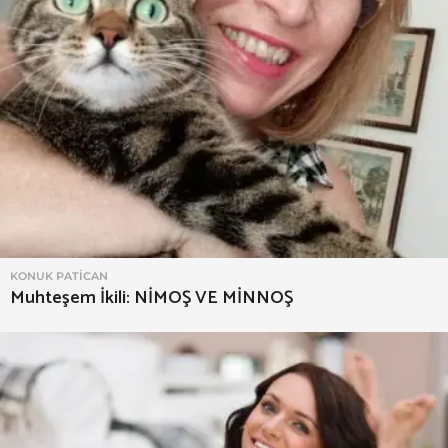
KONUK PATICAN
Muhteşem İkili: NİMOŞ VE MİNNOŞ