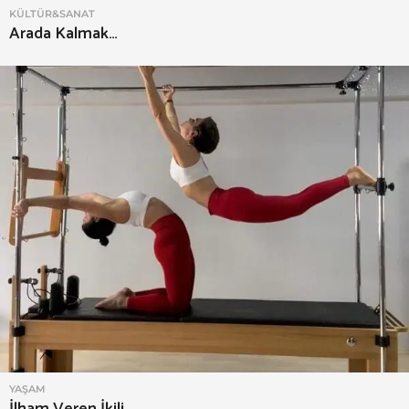
KÜLTÜR&SANAT
Arada Kalmak…
YAŞAM
İlham Veren İkili