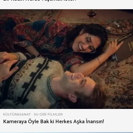
KÜLTÜR&SANAT
,
SU GIBI FILMLER
Kameraya Öyle Bak ki Herkes Aşka İnansın!