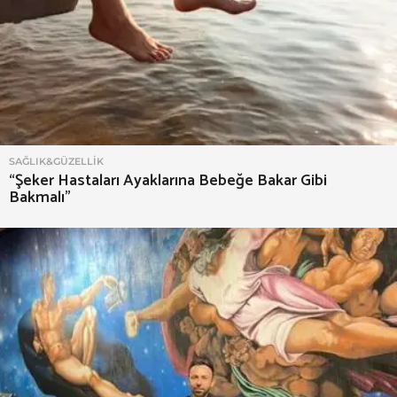
SAĞLIK&GÜZELLIK
“Şeker Hastaları Ayaklarına Bebeğe Bakar Gibi
Bakmalı”