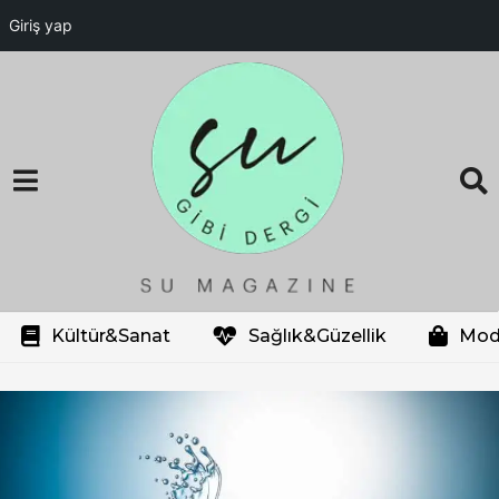
Giriş yap
Kültür&Sanat
Sağlık&Güzellik
Mod