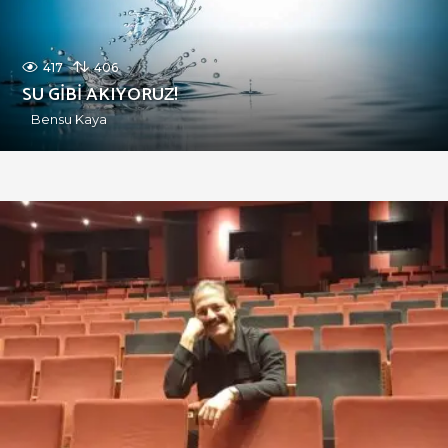
417
406
SU GİBİ AKIYORUZ!
Bensu Kaya
S
U
G
I
B
I
D
E