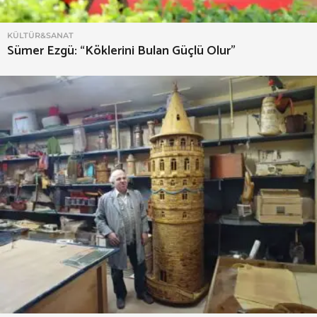
KÜLTÜR&SANAT
Sümer Ezgü: “Köklerini Bulan Güçlü Olur”