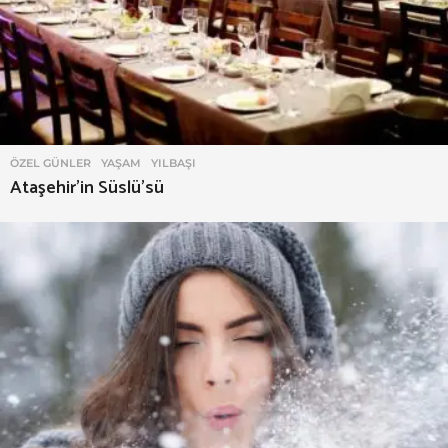
ÖZEL GÜNLER
,
YAŞAM
,
YILBAŞI
Ataşehir’in Süslü’sü