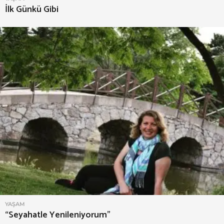
İlk Günkü Gibi
YAŞAM
“Seyahatle Yenileniyorum”