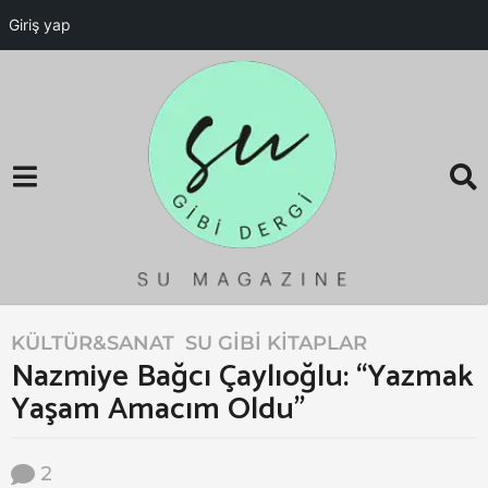
Giriş yap
KÜLTÜR&SANAT
,
SU GIBI KITAPLAR
5
Nazmiye Bağcı Çaylıoğlu: “Yazmak
y
Yaşam Amacım Oldu”
ı
l
ö
2
n
B