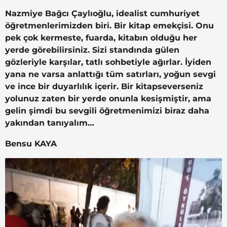
Nazmiye Bağcı Çaylıoğlu, idealist cumhuriyet
öğretmenlerimizden biri. Bir kitap emekçisi. Onu
pek çok kermeste, fuarda, kitabın olduğu her
yerde görebilirsiniz. Sizi standında gülen
gözleriyle karşılar, tatlı sohbetiyle ağırlar. İyiden
yana ne varsa anlattığı tüm satırları, yoğun sevgi
ve ince bir duyarlılık içerir. Bir kitapseverseniz
yolunuz zaten bir yerde onunla kesişmiştir, ama
gelin şimdi bu sevgili öğretmenimizi biraz daha
yakından tanıyalım…
Bensu KAYA