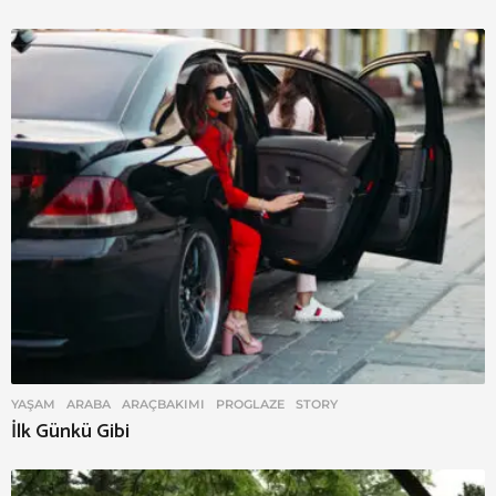
YAŞAM
ARABA
,
ARAÇBAKIMI
,
PROGLAZE
,
STORY
İlk Günkü Gibi