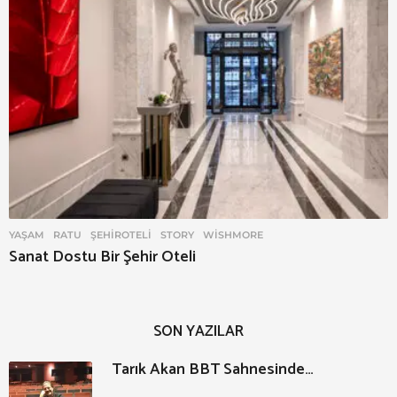
YAŞAM
RATU
,
ŞEHIROTELI
,
STORY
,
WISHMORE
Sanat Dostu Bir Şehir Oteli
SON YAZILAR
Tarık Akan BBT Sahnesinde…