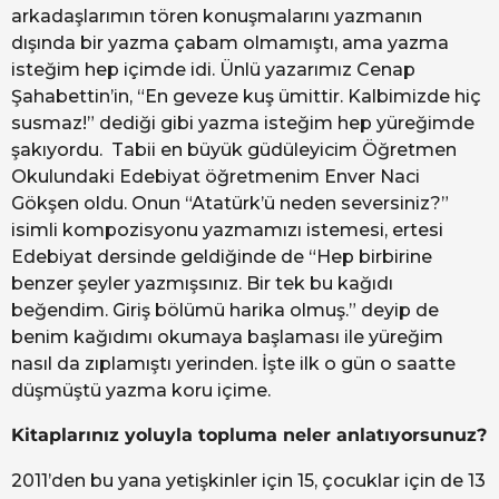
arkadaşlarımın tören konuşmalarını yazmanın
dışında bir yazma çabam olmamıştı, ama yazma
isteğim hep içimde idi. Ünlü yazarımız Cenap
Şahabettin’in, “En geveze kuş ümittir. Kalbimizde hiç
susmaz!” dediği gibi yazma isteğim hep yüreğimde
şakıyordu. Tabii en büyük güdüleyicim Öğretmen
Okulundaki Edebiyat öğretmenim Enver Naci
Gökşen oldu. Onun “Atatürk’ü neden seversiniz?”
isimli kompozisyonu yazmamızı istemesi, ertesi
Edebiyat dersinde geldiğinde de “Hep birbirine
benzer şeyler yazmışsınız. Bir tek bu kağıdı
beğendim. Giriş bölümü harika olmuş.” deyip de
benim kağıdımı okumaya başlaması ile yüreğim
nasıl da zıplamıştı yerinden. İşte ilk o gün o saatte
düşmüştü yazma koru içime.
Kitaplarınız yoluyla topluma neler anlatıyorsunuz?
2011’den bu yana yetişkinler için 15, çocuklar için de 13