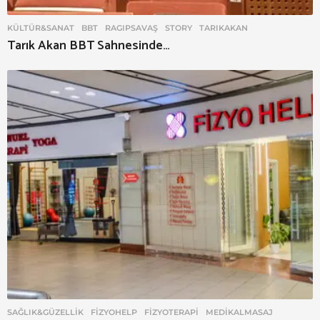
KÜLTÜR&SANAT
BBT
,
RAGIPSAVAŞ
,
STORY
,
TARIKAKAN
Tarık Akan BBT Sahnesinde…
SAĞLIK&GÜZELLIK
FIZYOHELP
,
FIZYOTERAPI
,
MEDIKALMASAJ
,