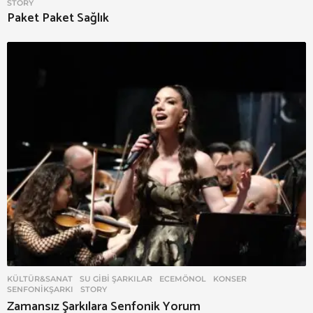
STORY
Paket Paket Sağlık
KÜLTÜR&SANAT
,
SU GIBI ŞARKILAR
ECEMÖNOL
,
KONSER
,
SENFONIKŞARKI
,
STORY
Zamansız Şarkılara Senfonik Yorum