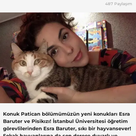
n
c
487
Paylaşım
s
e
u
5
K
a
y
y
ı
a
l
ö
n
c
e
Konuk Patican bölümümüzün yeni konukları Esra
Baruter ve Pisikızı! İstanbul Üniversitesi öğretim
görevlilerinden Esra Baruter, sıkı bir hayvansever!
Sokak hayvanlarına da son derece duyarlı ve