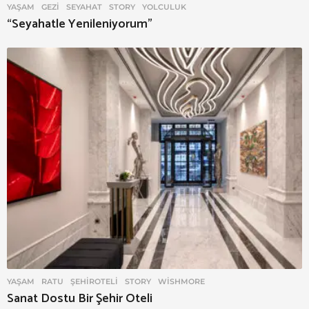
YAŞAM
GEZI
,
SEYAHAT
,
STORY
,
YOLCULUK
“Seyahatle Yenileniyorum”
YAŞAM
RATU
,
ŞEHIROTELI
,
STORY
,
WISHMORE
Sanat Dostu Bir Şehir Oteli