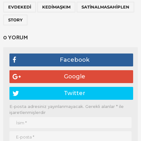
e
,
,
,
r
EVDEKEDI
KEDIMAŞKIM
SATINALMASAHIPLEN
i
STORY
S
a
0 YORUM
y
f
a
Facebook
l
a
Google
m
a
Twitter
E-posta adresiniz yayınlanmayacak.
Gerekli alanlar
*
ile
işaretlenmişlerdir