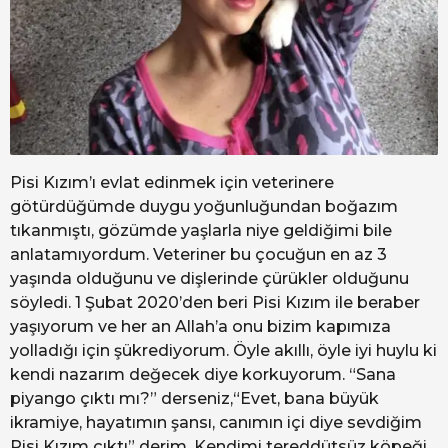
Pisi Kızım’ı evlat edinmek için veterinere
götürdüğümde duygu yoğunluğundan boğazım
tıkanmıştı, gözümde yaşlarla niye geldiğimi bile
anlatamıyordum. Veteriner bu çocuğun en az 3
yaşında olduğunu ve dişlerinde çürükler olduğunu
söyledi. 1 Şubat 2020’den beri Pisi Kızım ile beraber
yaşıyorum ve her an Allah’a onu bizim kapımıza
yolladığı için şükrediyorum. Öyle akıllı, öyle iyi huylu ki
kendi nazarım değecek diye korkuyorum. “Sana
piyango çıktı mı?” derseniz,“Evet, bana büyük
ikramiye, hayatımın şansı, canımın içi diye sevdiğim
Pisi Kızım çıktı” derim. Kendimi tereddütsüz köpeği