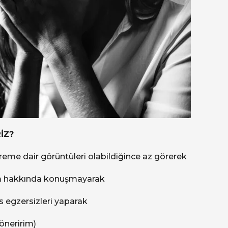
İZ?
me dair görüntüleri olabildiğince az görerek
rem hakkında konuşmayarak
s egzersizleri yaparak
öneririm)