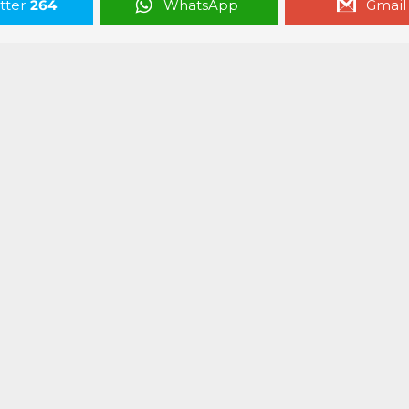
tter
264
WhatsApp
Gmail