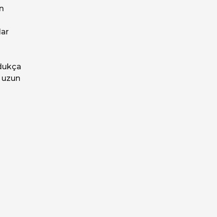
n
lar
m
ldukça
n uzun