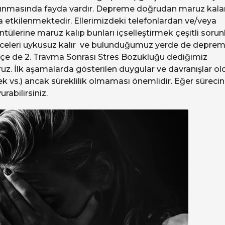
alınmasında fayda vardır. Depreme doğrudan maruz kala
da etkilenmektedir. Ellerimizdeki telefonlardan ve/veya
erine maruz kalıp bunları içselleştirmek çeşitli sorun
geceleri uykusuz kalır ve bulunduğumuz yerde de depre
kçe de 2. Travma Sonrası Stres Bozukluğu dediğimiz
uruz. İlk aşamalarda gösterilen duygular ve davranışlar o
vs.) ancak süreklilik olmaması önemlidir. Eğer süreci
abilirsiniz.