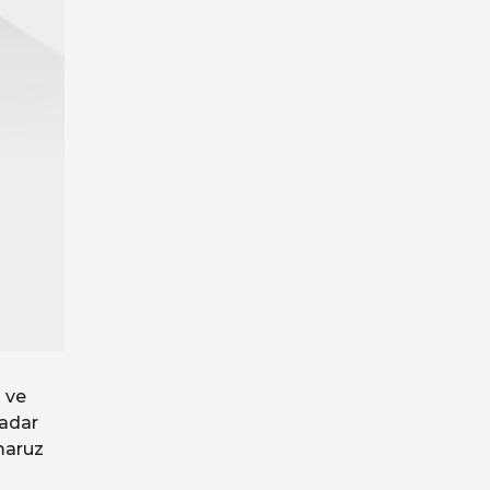
 ve
kadar
maruz