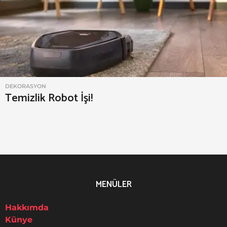
e
x
DEKORASYON
Temizlik Robot İşi!
MENÜLER
Hakkımda
Künye