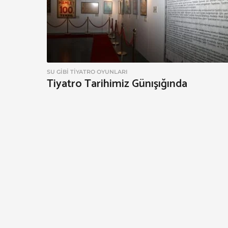
s
t
SU GIBI TIYATRO OYUNLARI
Tiyatro Tarihimiz Günışığında