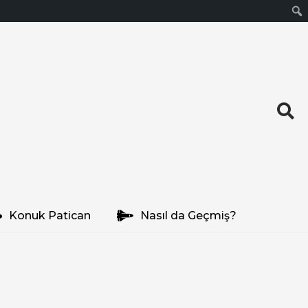
Ara
Konuk Patican
Nasıl da Geçmiş?