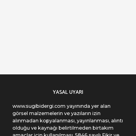
YASAL UYARI
www.sugibidergi.com yayınında yer alan
görsel malzemelerin ve yazıların izin
alınmadan kopyalanması, yayınlanması, alıntı
olduğu ve kaynağı belirtilmeden birtakım
amaçlar için kullanılması, 5846 sayılı Fikir ve