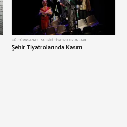
KÜLTÜR&SANAT
,
SU GIBI TIYATRO OYUNLARI
Şehir Tiyatrolarında Kasım