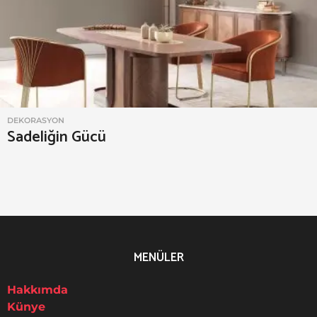
d
a
DEKORASYON
Sadeliğin Gücü
MENÜLER
Hakkımda
Künye