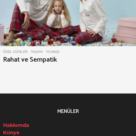
w
e
n
ÖZEL GÜNLER
,
YAŞAM
,
YILBAŞI
Rahat ve Sempatik
MENÜLER
Hakkımda
Künye