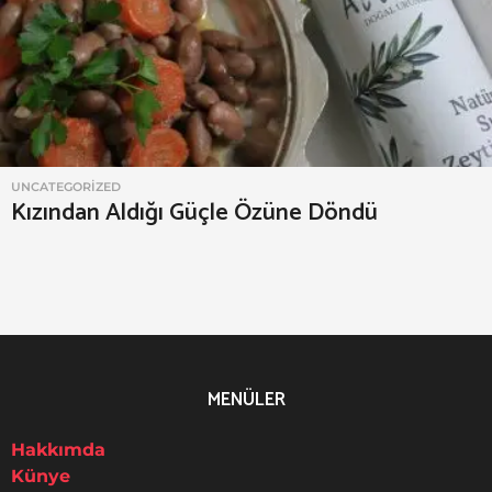
y
t
i
n
y
a
UNCATEGORIZED
g
Kızından Aldığı Güçle Özüne Döndü
i
MENÜLER
Hakkımda
Künye