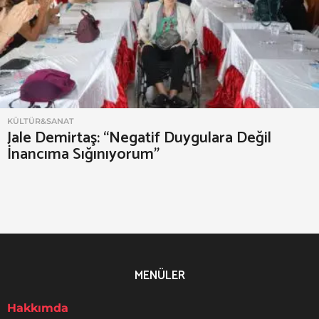
l
e
D
e
m
i
KÜLTÜR&SANAT
r
Jale Demirtaş: “Negatif Duygulara Değil
t
İnancıma Sığınıyorum”
a
ş
MENÜLER
Hakkımda