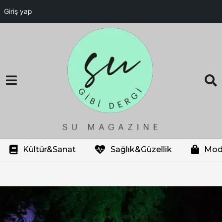
Giriş yap
Kültür&Sanat
Sağlık&Güzellik
Mod
o
p