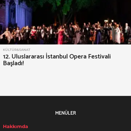
e
r
a
f
e
s
KÜLTÜR&SANAT
t
12. Uluslararası İstanbul Opera Festivali
i
Başladı!
v
a
l
i
MENÜLER
Hakkımda