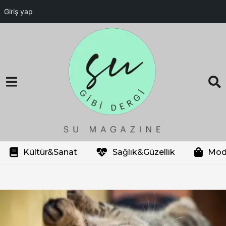
Giriş yap
Kültür&Sanat
Sağlık&Güzellik
Mod
s
o